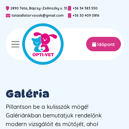
2890 Tata, Bajcsy-Zsilinszky u. 31.
+36 34 383 550
rténetünk
sszes
tataiallatorvosok@gmail.com
+36 30 409 0816
latorvosaink
alános
Időpont
t kezelünk?
ágysebészet
léria
zemészet
Galéria
topédia
Pillantson be a kulisszák mögé!
palkotó diagnosztika
Galériánkban bemutatjuk rendelőnk
modern vizsgálóit és műtőjét, ahol