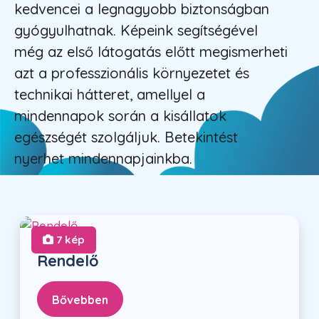
kedvencei a legnagyobb biztonságban
gyógyulhatnak. Képeink segítségével
még az első látogatás előtt megismerheti
azt a professzionális környezetet és
technikai hátteret, amellyel a
mindennapok során a kisállatok
egészségét szolgáljuk. Betekintést
nyerhet mindennapjainkba.
7 kép
Rendelő
Bővebben