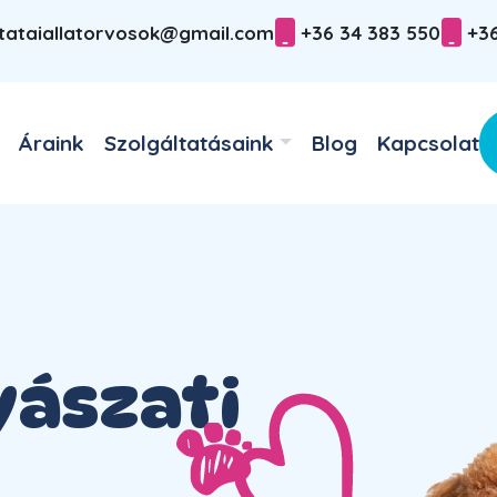
tataiallatorvosok@gmail.com
+36 34 383 550
+36
Áraink
Szolgáltatásaink
Blog
Kapcsolat
yászati