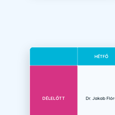
HÉTFŐ
DÉLELŐTT
Dr. Jakab Fló