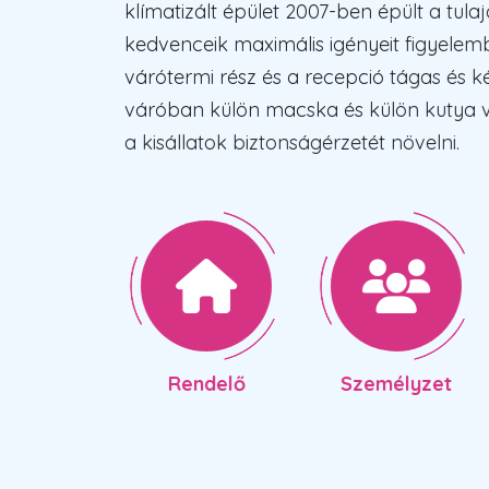
klímatizált épület 2007-ben épült a tul
kedvenceik maximális igényeit figyelem
várótermi rész és a recepció tágas és k
váróban külön macska és külön kutya 
a kisállatok biztonságérzetét növelni.
Rendelő
Személyzet