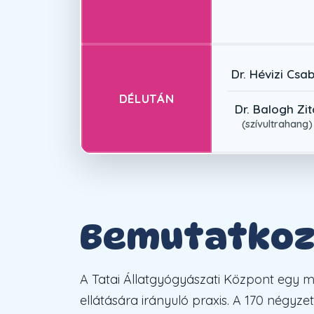
Dr. Hévizi Csa
DÉLUTÁN
Dr. Balogh Zit
(szívultrahang)
Bemutatkoz
A Tatai Állatgyógyászati Központ egy mo
ellátására irányuló praxis. A 170 négyze