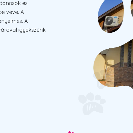
ajdonosok és
be véve. A
ényelmes. A
váróval igyekszünk