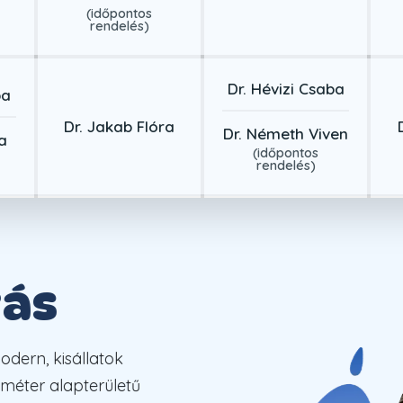
(időpontos
rendelés)
Dr. Hévizi Csaba
ba
Dr. Jakab Flóra
Dr. Németh Viven
a
(időpontos
rendelés)
ás
dern, kisállatok
tméter alapterületű